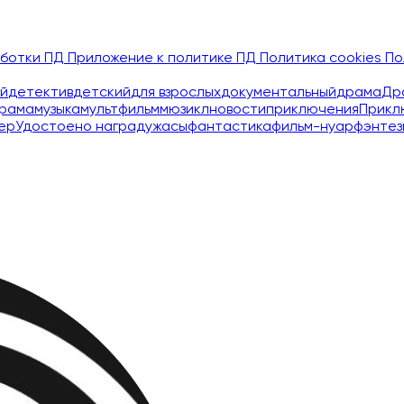
аботки ПД
Приложение к политике ПД
Политика cookies
По
й
детектив
детский
для взрослых
документальный
драма
Др
рама
музыка
мультфильм
мюзикл
новости
приключения
Прикл
ер
Удостоено наград
ужасы
фантастика
фильм-нуар
фэнтез