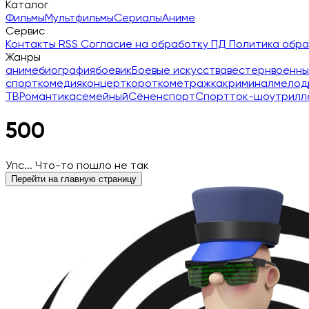
Каталог
Фильмы
Мультфильмы
Сериалы
Аниме
Сервис
Контакты
RSS
Согласие на обработку ПД
Политика обр
Жанры
аниме
биография
боевик
Боевые искусства
вестерн
военны
спорт
комедия
концерт
короткометражка
криминал
мелод
ТВ
Романтика
семейный
Сёнен
спорт
Спорт
ток-шоу
трилл
500
Упс... Что-то пошло не так
Перейти на главную страницу