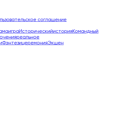
льзовательское соглашение
ама
игра
Исторический
история
Командный
ючения
реальное
и
Фэнтези
церемония
Экшен