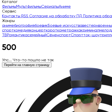
Каталог
Фильмы
Мультфильмы
Сериалы
Аниме
Сервис
Контакты
RSS
Согласие на обработку ПД
Политика обр
Жанры
аниме
биография
боевик
Боевые искусства
вестерн
военны
спорт
комедия
концерт
короткометражка
криминал
мелод
ТВ
Романтика
семейный
Сёнен
спорт
Спорт
ток-шоу
трилл
500
Упс... Что-то пошло не так
Перейти на главную страницу