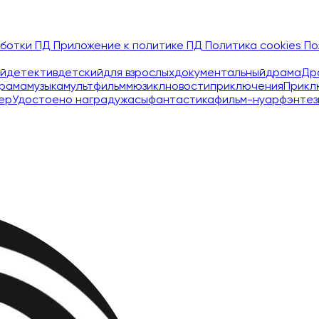
аботки ПД
Приложение к политике ПД
Политика cookies
По
й
детектив
детский
для взрослых
документальный
драма
Др
рама
музыка
мультфильм
мюзикл
новости
приключения
Прикл
ер
Удостоено наград
ужасы
фантастика
фильм-нуар
фэнтез