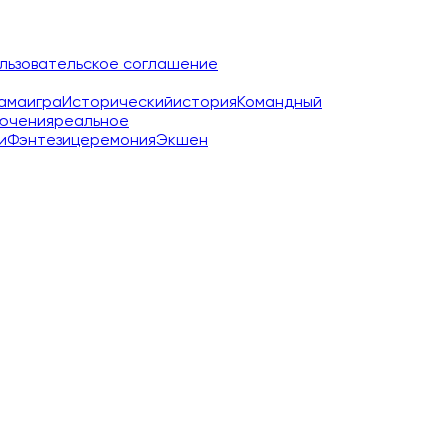
льзовательское соглашение
ама
игра
Исторический
история
Командный
ючения
реальное
и
Фэнтези
церемония
Экшен