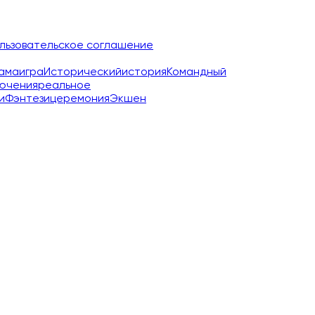
льзовательское соглашение
ама
игра
Исторический
история
Командный
ючения
реальное
и
Фэнтези
церемония
Экшен