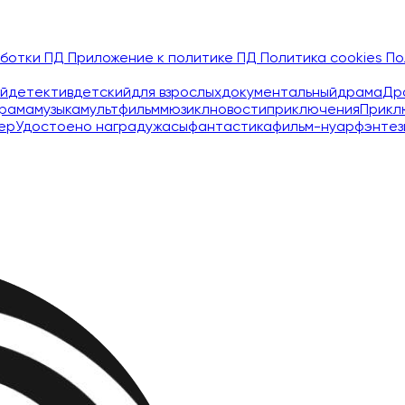
аботки ПД
Приложение к политике ПД
Политика cookies
По
й
детектив
детский
для взрослых
документальный
драма
Др
рама
музыка
мультфильм
мюзикл
новости
приключения
Прикл
ер
Удостоено наград
ужасы
фантастика
фильм-нуар
фэнтез