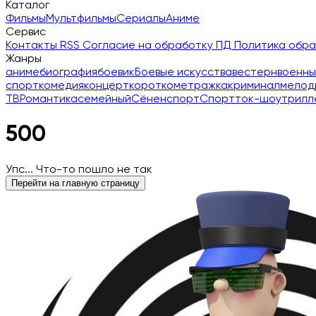
Каталог
Фильмы
Мультфильмы
Сериалы
Аниме
Сервис
Контакты
RSS
Согласие на обработку ПД
Политика обр
Жанры
аниме
биография
боевик
Боевые искусства
вестерн
военны
спорт
комедия
концерт
короткометражка
криминал
мелод
ТВ
Романтика
семейный
Сёнен
спорт
Спорт
ток-шоу
трилл
500
Упс... Что-то пошло не так
Перейти на главную страницу