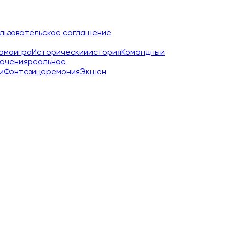
льзовательское соглашение
ама
игра
Исторический
история
Командный
ючения
реальное
и
Фэнтези
церемония
Экшен