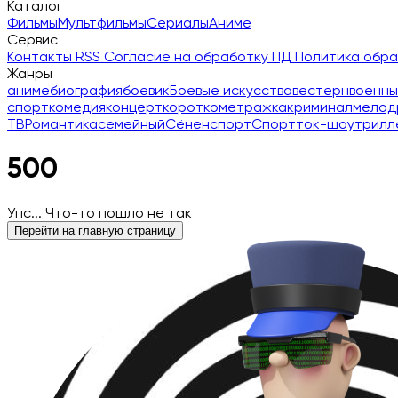
Каталог
Фильмы
Мультфильмы
Сериалы
Аниме
Сервис
Контакты
RSS
Согласие на обработку ПД
Политика обр
Жанры
аниме
биография
боевик
Боевые искусства
вестерн
военны
спорт
комедия
концерт
короткометражка
криминал
мелод
ТВ
Романтика
семейный
Сёнен
спорт
Спорт
ток-шоу
трилл
500
Упс... Что-то пошло не так
Перейти на главную страницу