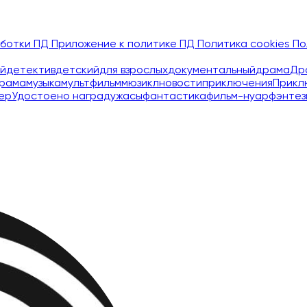
аботки ПД
Приложение к политике ПД
Политика cookies
По
й
детектив
детский
для взрослых
документальный
драма
Др
рама
музыка
мультфильм
мюзикл
новости
приключения
Прикл
ер
Удостоено наград
ужасы
фантастика
фильм-нуар
фэнтез