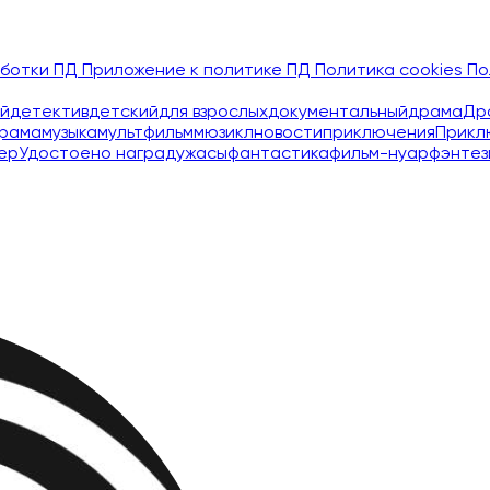
аботки ПД
Приложение к политике ПД
Политика cookies
По
й
детектив
детский
для взрослых
документальный
драма
Др
рама
музыка
мультфильм
мюзикл
новости
приключения
Прикл
ер
Удостоено наград
ужасы
фантастика
фильм-нуар
фэнтез