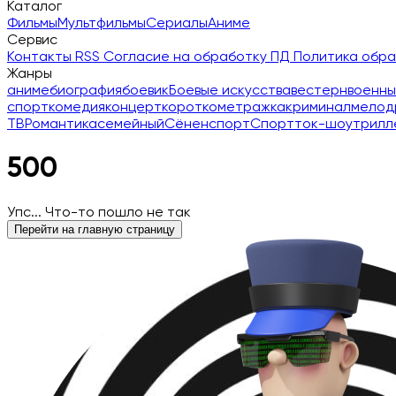
Каталог
Фильмы
Мультфильмы
Сериалы
Аниме
Сервис
Контакты
RSS
Согласие на обработку ПД
Политика обр
Жанры
аниме
биография
боевик
Боевые искусства
вестерн
военны
спорт
комедия
концерт
короткометражка
криминал
мелод
ТВ
Романтика
семейный
Сёнен
спорт
Спорт
ток-шоу
трилл
500
Упс... Что-то пошло не так
Перейти на главную страницу