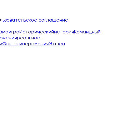
льзовательское соглашение
ама
игра
Исторический
история
Командный
ючения
реальное
и
Фэнтези
церемония
Экшен