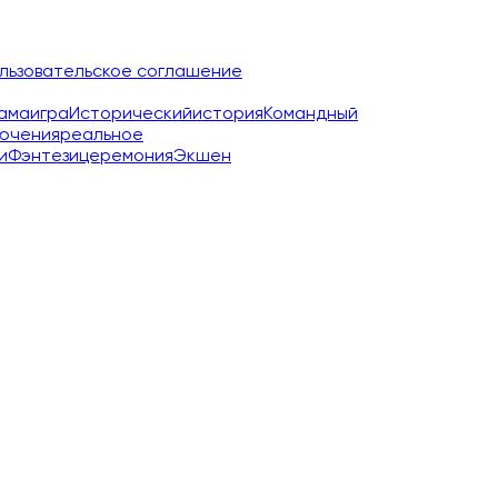
льзовательское соглашение
ама
игра
Исторический
история
Командный
ючения
реальное
и
Фэнтези
церемония
Экшен