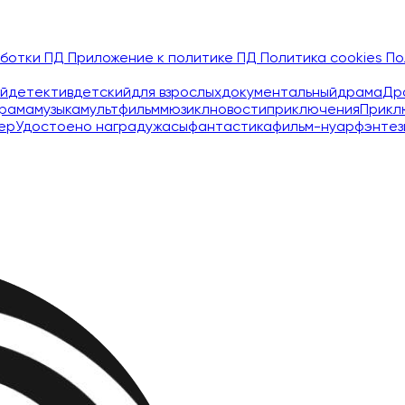
аботки ПД
Приложение к политике ПД
Политика cookies
По
й
детектив
детский
для взрослых
документальный
драма
Др
рама
музыка
мультфильм
мюзикл
новости
приключения
Прикл
ер
Удостоено наград
ужасы
фантастика
фильм-нуар
фэнтез