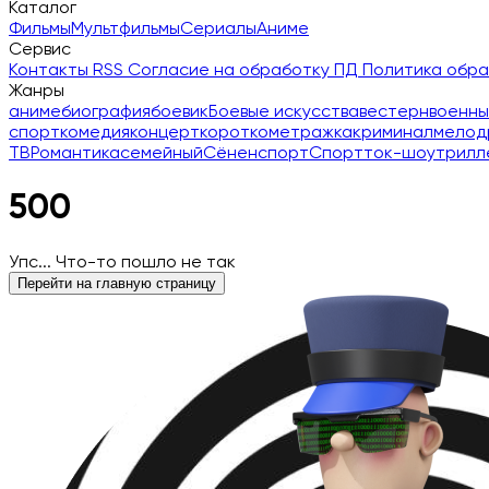
Каталог
Фильмы
Мультфильмы
Сериалы
Аниме
Сервис
Контакты
RSS
Согласие на обработку ПД
Политика обр
Жанры
аниме
биография
боевик
Боевые искусства
вестерн
военны
спорт
комедия
концерт
короткометражка
криминал
мелод
ТВ
Романтика
семейный
Сёнен
спорт
Спорт
ток-шоу
трилл
500
Упс... Что-то пошло не так
Перейти на главную страницу