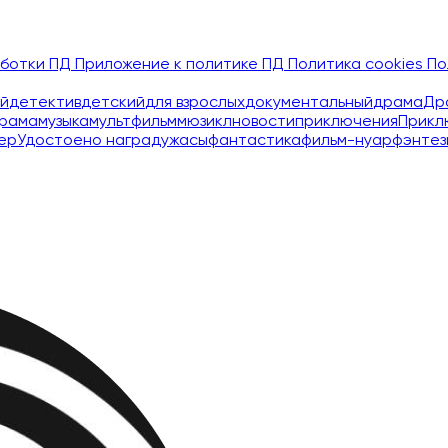
аботки ПД
Приложение к политике ПД
Политика cookies
По
й
детектив
детский
для взрослых
документальный
драма
Др
рама
музыка
мультфильм
мюзикл
новости
приключения
Прикл
ер
Удостоено наград
ужасы
фантастика
фильм-нуар
фэнтез