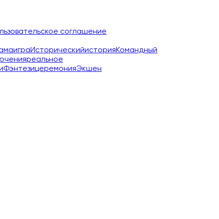
льзовательское соглашение
ама
игра
Исторический
история
Командный
ючения
реальное
и
Фэнтези
церемония
Экшен