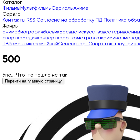
Каталог
Фильмы
Мультфильмы
Сериалы
Аниме
Сервис
Контакты
RSS
Согласие на обработку ПД
Политика обр
Жанры
аниме
биография
боевик
Боевые искусства
вестерн
военны
спорт
комедия
концерт
короткометражка
криминал
мелод
ТВ
Романтика
семейный
Сёнен
спорт
Спорт
ток-шоу
трилл
500
Упс... Что-то пошло не так
Перейти на главную страницу