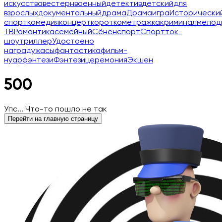
искусства
вестерн
военный
детектив
детский
для
взрослых
документальный
драма
Драма
игра
Исторически
спорт
комедия
концерт
короткометражка
криминал
мелод
ТВ
Романтика
семейный
Сёнен
спорт
Спорт
ток-
шоу
триллер
Удостоено
наград
ужасы
фантастика
фильм-
нуар
фэнтези
Фэнтези
церемония
Экшен
500
Упс... Что-то пошло не так
Перейти на главную страницу