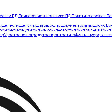
аботки ПД
Приложение к политике ПД
Политика cookies
По
й
детектив
детский
для взрослых
документальный
драма
Др
рама
музыка
мультфильм
мюзикл
новости
приключения
Прикл
ер
Удостоено наград
ужасы
фантастика
фильм-нуар
фэнтез