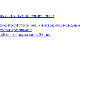
льзовательское соглашение
ама
игра
Исторический
история
Командный
ючения
реальное
и
Фэнтези
церемония
Экшен