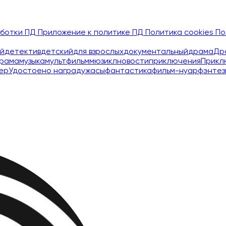
аботки ПД
Приложение к политике ПД
Политика cookies
По
й
детектив
детский
для взрослых
документальный
драма
Др
рама
музыка
мультфильм
мюзикл
новости
приключения
Прикл
ер
Удостоено наград
ужасы
фантастика
фильм-нуар
фэнтез