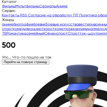
Каталог
Фильмы
Мультфильмы
Сериалы
Аниме
Сервис
Контакты
RSS
Согласие на обработку ПД
Политика обр
Жанры
аниме
биография
боевик
Боевые искусства
вестерн
военны
спорт
комедия
концерт
короткометражка
криминал
мелод
ТВ
Романтика
семейный
Сёнен
спорт
Спорт
ток-шоу
трилл
500
Упс... Что-то пошло не так
Перейти на главную страницу