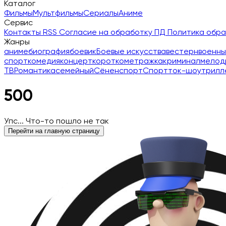
Каталог
Фильмы
Мультфильмы
Сериалы
Аниме
Сервис
Контакты
RSS
Согласие на обработку ПД
Политика обр
Жанры
аниме
биография
боевик
Боевые искусства
вестерн
военны
спорт
комедия
концерт
короткометражка
криминал
мелод
ТВ
Романтика
семейный
Сёнен
спорт
Спорт
ток-шоу
трилл
500
Упс... Что-то пошло не так
Перейти на главную страницу