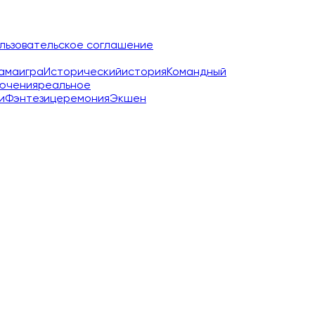
льзовательское соглашение
ама
игра
Исторический
история
Командный
ючения
реальное
и
Фэнтези
церемония
Экшен