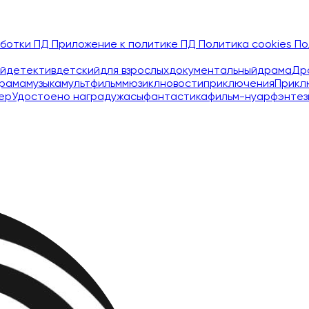
аботки ПД
Приложение к политике ПД
Политика cookies
По
й
детектив
детский
для взрослых
документальный
драма
Др
рама
музыка
мультфильм
мюзикл
новости
приключения
Прикл
ер
Удостоено наград
ужасы
фантастика
фильм-нуар
фэнтез