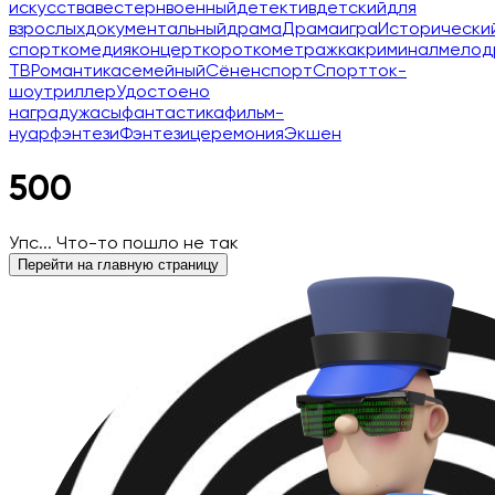
искусства
вестерн
военный
детектив
детский
для
взрослых
документальный
драма
Драма
игра
Исторически
спорт
комедия
концерт
короткометражка
криминал
мелод
ТВ
Романтика
семейный
Сёнен
спорт
Спорт
ток-
шоу
триллер
Удостоено
наград
ужасы
фантастика
фильм-
нуар
фэнтези
Фэнтези
церемония
Экшен
500
Упс... Что-то пошло не так
Перейти на главную страницу