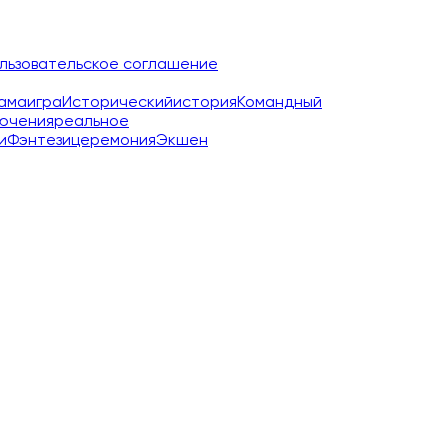
льзовательское соглашение
ама
игра
Исторический
история
Командный
ючения
реальное
и
Фэнтези
церемония
Экшен