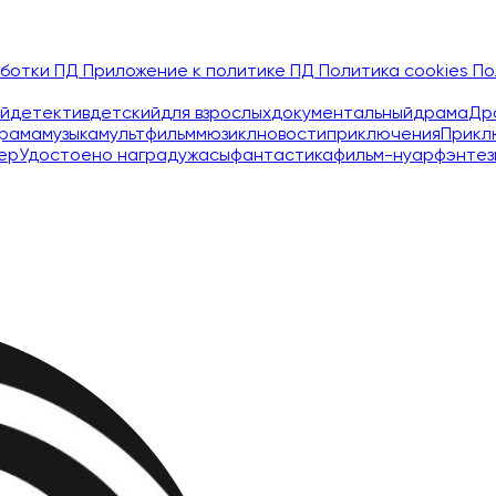
аботки ПД
Приложение к политике ПД
Политика cookies
По
й
детектив
детский
для взрослых
документальный
драма
Др
рама
музыка
мультфильм
мюзикл
новости
приключения
Прикл
ер
Удостоено наград
ужасы
фантастика
фильм-нуар
фэнтез