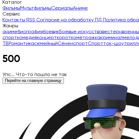
Каталог
Фильмы
Мультфильмы
Сериалы
Аниме
Сервис
Контакты
RSS
Согласие на обработку ПД
Политика обр
Жанры
аниме
биография
боевик
Боевые искусства
вестерн
военны
спорт
комедия
концерт
короткометражка
криминал
мелод
ТВ
Романтика
семейный
Сёнен
спорт
Спорт
ток-шоу
трилл
500
Упс... Что-то пошло не так
Перейти на главную страницу