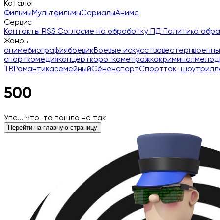
Каталог
Фильмы
Мультфильмы
Сериалы
Аниме
Сервис
Контакты
RSS
Согласие на обработку ПД
Политика обр
Жанры
аниме
биография
боевик
Боевые искусства
вестерн
военны
спорт
комедия
концерт
короткометражка
криминал
мелод
ТВ
Романтика
семейный
Сёнен
спорт
Спорт
ток-шоу
трилл
500
Упс... Что-то пошло не так
Перейти на главную страницу