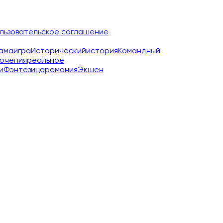
льзовательское соглашение
ама
игра
Исторический
история
Командный
ючения
реальное
и
Фэнтези
церемония
Экшен