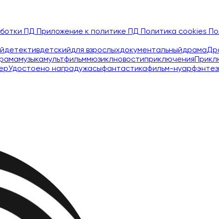
аботки ПД
Приложение к политике ПД
Политика cookies
По
й
детектив
детский
для взрослых
документальный
драма
Др
рама
музыка
мультфильм
мюзикл
новости
приключения
Прикл
ер
Удостоено наград
ужасы
фантастика
фильм-нуар
фэнтез