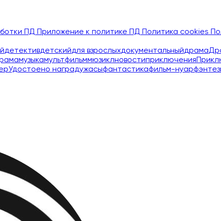
аботки ПД
Приложение к политике ПД
Политика cookies
По
й
детектив
детский
для взрослых
документальный
драма
Др
рама
музыка
мультфильм
мюзикл
новости
приключения
Прикл
ер
Удостоено наград
ужасы
фантастика
фильм-нуар
фэнтез