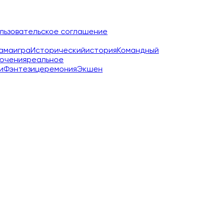
льзовательское соглашение
ама
игра
Исторический
история
Командный
ючения
реальное
и
Фэнтези
церемония
Экшен