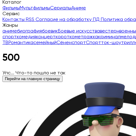
Каталог
Фильмы
Мультфильмы
Сериалы
Аниме
Сервис
Контакты
RSS
Согласие на обработку ПД
Политика обр
Жанры
аниме
биография
боевик
Боевые искусства
вестерн
военны
спорт
комедия
концерт
короткометражка
криминал
мелод
ТВ
Романтика
семейный
Сёнен
спорт
Спорт
ток-шоу
трилл
500
Упс... Что-то пошло не так
Перейти на главную страницу