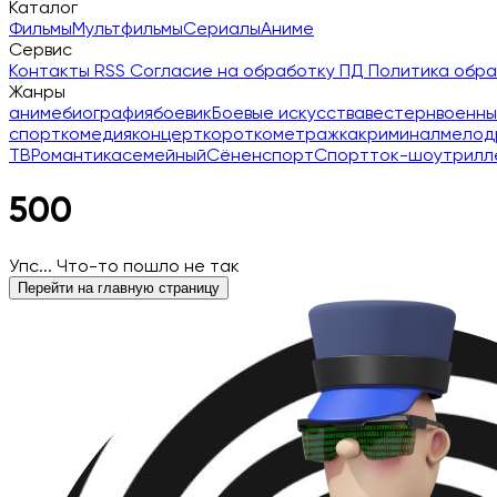
Каталог
Фильмы
Мультфильмы
Сериалы
Аниме
Сервис
Контакты
RSS
Согласие на обработку ПД
Политика обр
Жанры
аниме
биография
боевик
Боевые искусства
вестерн
военны
спорт
комедия
концерт
короткометражка
криминал
мелод
ТВ
Романтика
семейный
Сёнен
спорт
Спорт
ток-шоу
трилл
500
Упс... Что-то пошло не так
Перейти на главную страницу