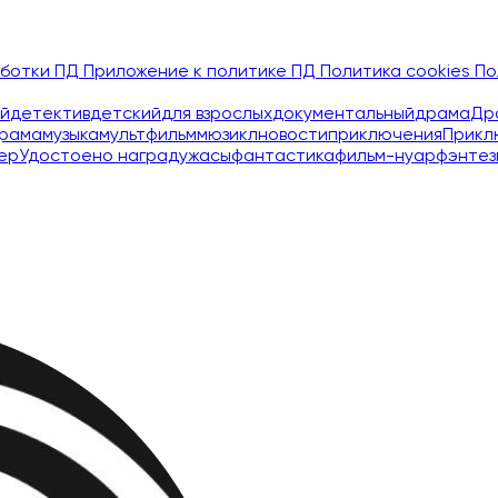
аботки ПД
Приложение к политике ПД
Политика cookies
По
й
детектив
детский
для взрослых
документальный
драма
Др
рама
музыка
мультфильм
мюзикл
новости
приключения
Прикл
ер
Удостоено наград
ужасы
фантастика
фильм-нуар
фэнтез