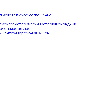
льзовательское соглашение
ама
игра
Исторический
история
Командный
ючения
реальное
и
Фэнтези
церемония
Экшен