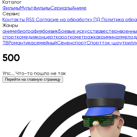
Каталог
Фильмы
Мультфильмы
Сериалы
Аниме
Сервис
Контакты
RSS
Согласие на обработку ПД
Политика обр
Жанры
аниме
биография
боевик
Боевые искусства
вестерн
военны
спорт
комедия
концерт
короткометражка
криминал
мелод
ТВ
Романтика
семейный
Сёнен
спорт
Спорт
ток-шоу
трилл
500
Упс... Что-то пошло не так
Перейти на главную страницу