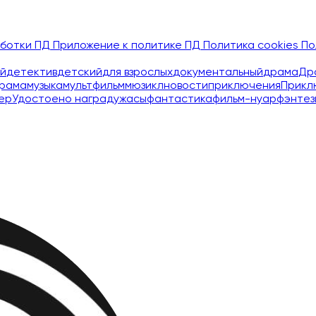
аботки ПД
Приложение к политике ПД
Политика cookies
По
й
детектив
детский
для взрослых
документальный
драма
Др
рама
музыка
мультфильм
мюзикл
новости
приключения
Прикл
ер
Удостоено наград
ужасы
фантастика
фильм-нуар
фэнтез