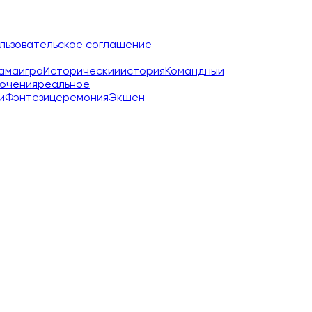
льзовательское соглашение
ама
игра
Исторический
история
Командный
ючения
реальное
и
Фэнтези
церемония
Экшен