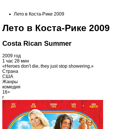
Лето в Коста-Рике 2009
Лето в Коста-Рике 2009
Costa Rican Summer
2009 год
1 час 28 мин
«Heroes don't die, they just stop showering.»
Страна
США
Жанры
комедия
16+
r