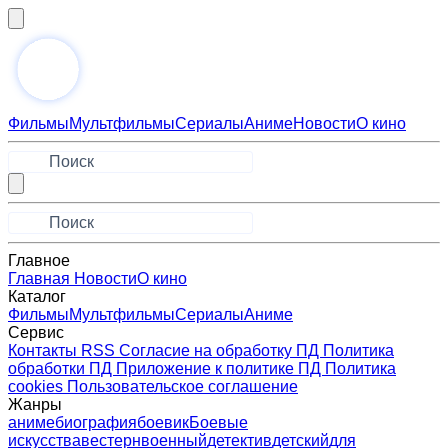
Фильмы
Мультфильмы
Сериалы
Аниме
Новости
О кино
Главное
Главная
Новости
О кино
Каталог
Фильмы
Мультфильмы
Сериалы
Аниме
Сервис
Контакты
RSS
Согласие на обработку ПД
Политика
обработки ПД
Приложение к политике ПД
Политика
cookies
Пользовательское соглашение
Жанры
аниме
биография
боевик
Боевые
искусства
вестерн
военный
детектив
детский
для