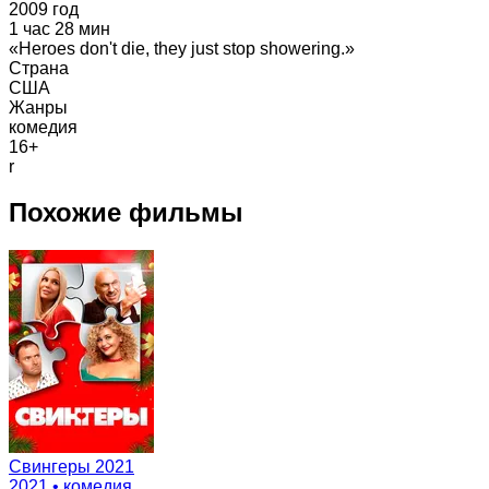
2009 год
1 час 28 мин
«Heroes don't die, they just stop showering.»
Страна
США
Жанры
комедия
16+
r
Похожие фильмы
Свингеры 2021
2021 • комедия