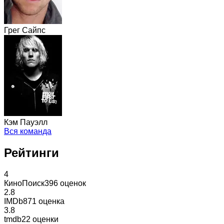
Грег Сайпс
Кэм Пауэлл
Вся команда
Рейтинги
4
КиноПоиск
396 оценок
2.8
IMDb
871 оценка
3.8
tmdb
22 оценки