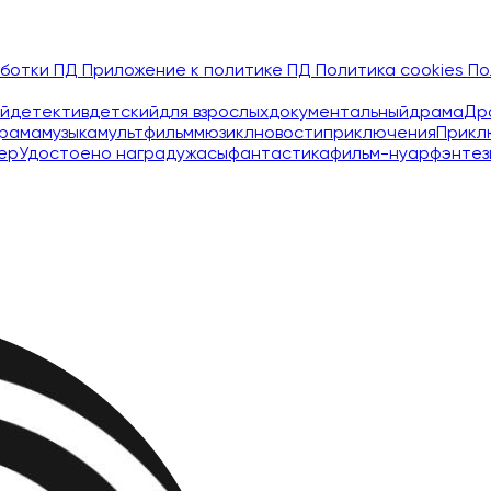
аботки ПД
Приложение к политике ПД
Политика cookies
По
й
детектив
детский
для взрослых
документальный
драма
Др
рама
музыка
мультфильм
мюзикл
новости
приключения
Прикл
ер
Удостоено наград
ужасы
фантастика
фильм-нуар
фэнтез