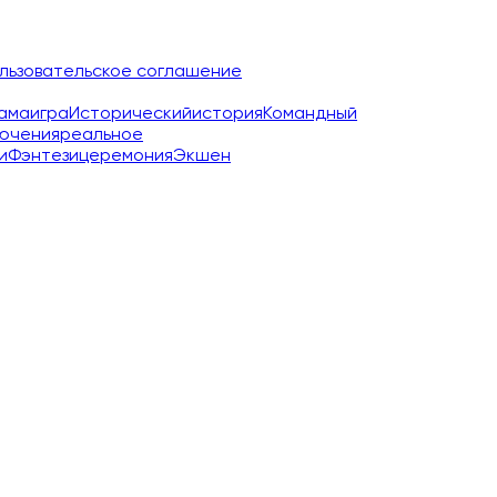
льзовательское соглашение
ама
игра
Исторический
история
Командный
ючения
реальное
и
Фэнтези
церемония
Экшен