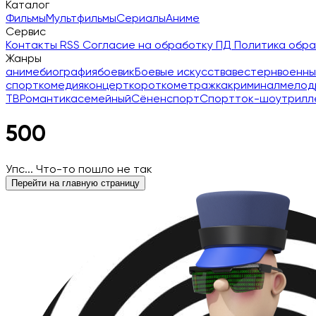
Каталог
Фильмы
Мультфильмы
Сериалы
Аниме
Сервис
Контакты
RSS
Согласие на обработку ПД
Политика обр
Жанры
аниме
биография
боевик
Боевые искусства
вестерн
военны
спорт
комедия
концерт
короткометражка
криминал
мелод
ТВ
Романтика
семейный
Сёнен
спорт
Спорт
ток-шоу
трилл
500
Упс... Что-то пошло не так
Перейти на главную страницу