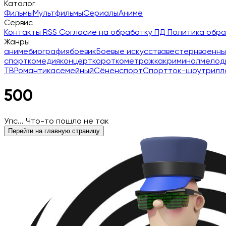
Каталог
Фильмы
Мультфильмы
Сериалы
Аниме
Сервис
Контакты
RSS
Согласие на обработку ПД
Политика обр
Жанры
аниме
биография
боевик
Боевые искусства
вестерн
военны
спорт
комедия
концерт
короткометражка
криминал
мелод
ТВ
Романтика
семейный
Сёнен
спорт
Спорт
ток-шоу
трилл
500
Упс... Что-то пошло не так
Перейти на главную страницу