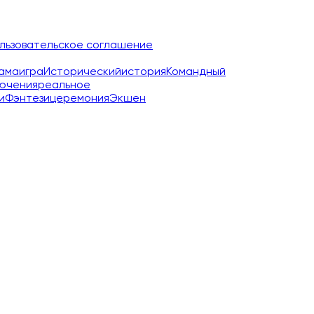
льзовательское соглашение
ама
игра
Исторический
история
Командный
ючения
реальное
и
Фэнтези
церемония
Экшен