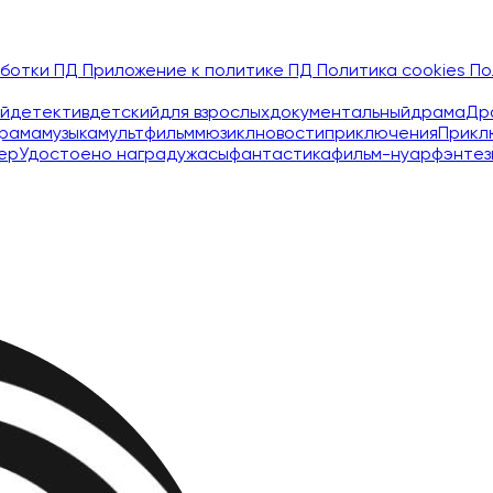
аботки ПД
Приложение к политике ПД
Политика cookies
По
й
детектив
детский
для взрослых
документальный
драма
Др
рама
музыка
мультфильм
мюзикл
новости
приключения
Прикл
ер
Удостоено наград
ужасы
фантастика
фильм-нуар
фэнтез