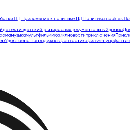
аботки ПД
Приложение к политике ПД
Политика cookies
По
й
детектив
детский
для взрослых
документальный
драма
Др
рама
музыка
мультфильм
мюзикл
новости
приключения
Прикл
ер
Удостоено наград
ужасы
фантастика
фильм-нуар
фэнтез