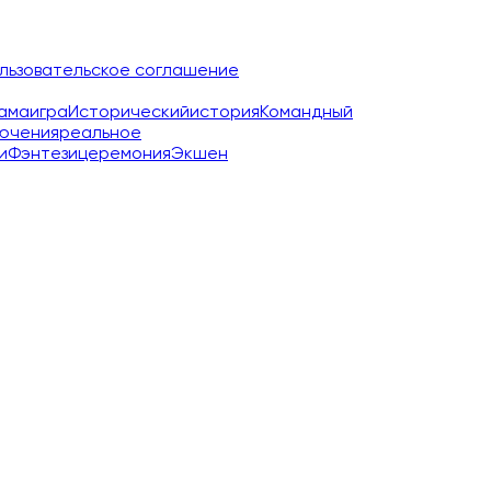
льзовательское соглашение
ама
игра
Исторический
история
Командный
ючения
реальное
и
Фэнтези
церемония
Экшен