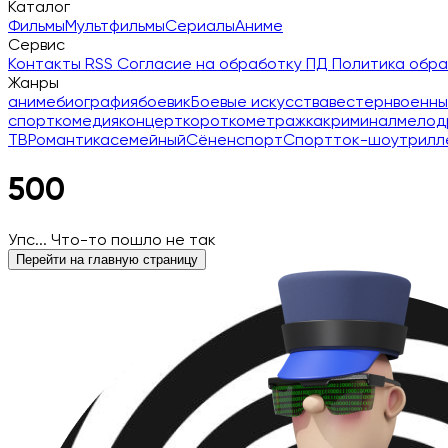
Каталог
Фильмы
Мультфильмы
Сериалы
Аниме
Сервис
Контакты
RSS
Согласие на обработку ПД
Политика обр
Жанры
аниме
биография
боевик
Боевые искусства
вестерн
военны
спорт
комедия
концерт
короткометражка
криминал
мелод
ТВ
Романтика
семейный
Сёнен
спорт
Спорт
ток-шоу
трилл
500
Упс... Что-то пошло не так
Перейти на главную страницу