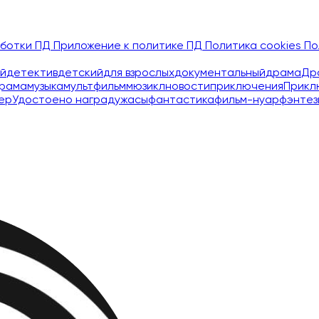
аботки ПД
Приложение к политике ПД
Политика cookies
По
й
детектив
детский
для взрослых
документальный
драма
Др
рама
музыка
мультфильм
мюзикл
новости
приключения
Прикл
ер
Удостоено наград
ужасы
фантастика
фильм-нуар
фэнтез