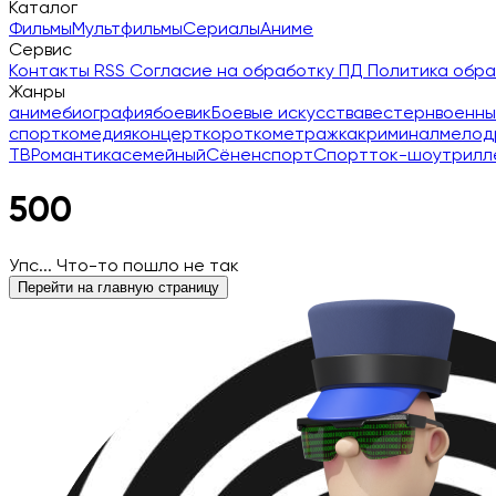
Каталог
Фильмы
Мультфильмы
Сериалы
Аниме
Сервис
Контакты
RSS
Согласие на обработку ПД
Политика обр
Жанры
аниме
биография
боевик
Боевые искусства
вестерн
военны
спорт
комедия
концерт
короткометражка
криминал
мелод
ТВ
Романтика
семейный
Сёнен
спорт
Спорт
ток-шоу
трилл
500
Упс... Что-то пошло не так
Перейти на главную страницу