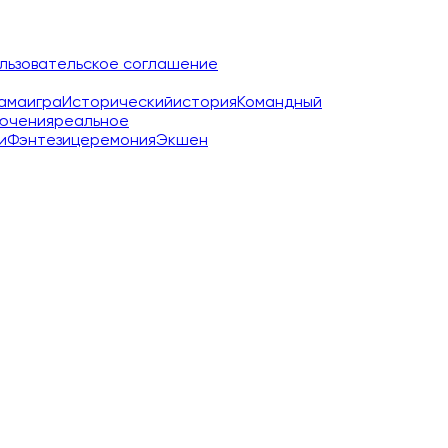
льзовательское соглашение
ама
игра
Исторический
история
Командный
ючения
реальное
и
Фэнтези
церемония
Экшен