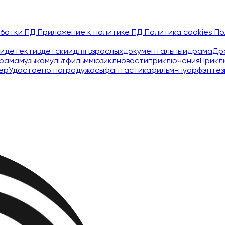
аботки ПД
Приложение к политике ПД
Политика cookies
По
й
детектив
детский
для взрослых
документальный
драма
Др
рама
музыка
мультфильм
мюзикл
новости
приключения
Прикл
ер
Удостоено наград
ужасы
фантастика
фильм-нуар
фэнтез