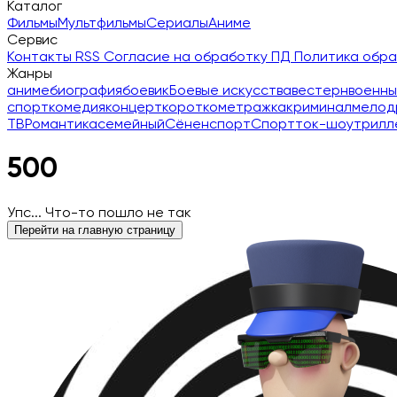
Каталог
Фильмы
Мультфильмы
Сериалы
Аниме
Сервис
Контакты
RSS
Согласие на обработку ПД
Политика обр
Жанры
аниме
биография
боевик
Боевые искусства
вестерн
военны
спорт
комедия
концерт
короткометражка
криминал
мелод
ТВ
Романтика
семейный
Сёнен
спорт
Спорт
ток-шоу
трилл
500
Упс... Что-то пошло не так
Перейти на главную страницу