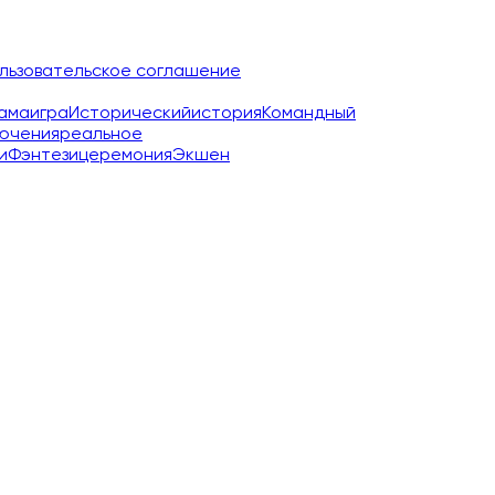
льзовательское соглашение
ама
игра
Исторический
история
Командный
ючения
реальное
и
Фэнтези
церемония
Экшен