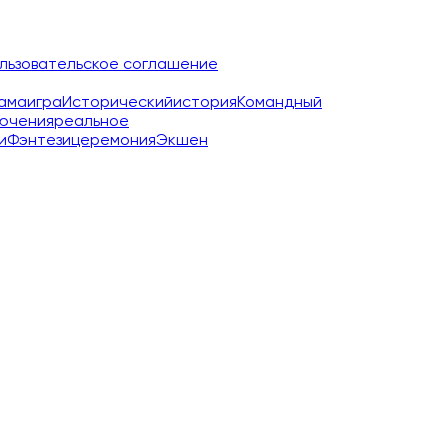
льзовательское соглашение
ама
игра
Исторический
история
Командный
ючения
реальное
и
Фэнтези
церемония
Экшен