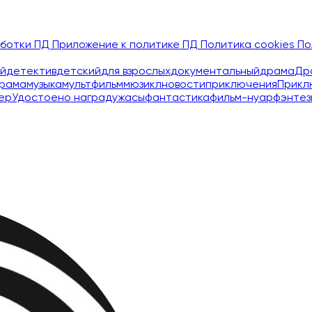
аботки ПД
Приложение к политике ПД
Политика cookies
По
й
детектив
детский
для взрослых
документальный
драма
Др
рама
музыка
мультфильм
мюзикл
новости
приключения
Прикл
ер
Удостоено наград
ужасы
фантастика
фильм-нуар
фэнтез