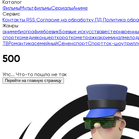
Каталог
Фильмы
Мультфильмы
Сериалы
Аниме
Сервис
Контакты
RSS
Согласие на обработку ПД
Политика обр
Жанры
аниме
биография
боевик
Боевые искусства
вестерн
военны
спорт
комедия
концерт
короткометражка
криминал
мелод
ТВ
Романтика
семейный
Сёнен
спорт
Спорт
ток-шоу
трилл
500
Упс... Что-то пошло не так
Перейти на главную страницу