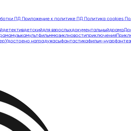
аботки ПД
Приложение к политике ПД
Политика cookies
По
й
детектив
детский
для взрослых
документальный
драма
Др
рама
музыка
мультфильм
мюзикл
новости
приключения
Прикл
ер
Удостоено наград
ужасы
фантастика
фильм-нуар
фэнтез