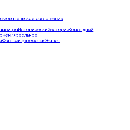
льзовательское соглашение
ама
игра
Исторический
история
Командный
ючения
реальное
и
Фэнтези
церемония
Экшен