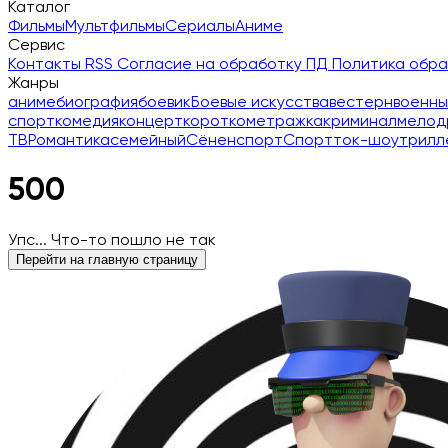
Каталог
Фильмы
Мультфильмы
Сериалы
Аниме
Сервис
Контакты
RSS
Согласие на обработку ПД
Политика обр
Жанры
аниме
биография
боевик
Боевые искусства
вестерн
военны
спорт
комедия
концерт
короткометражка
криминал
мелод
ТВ
Романтика
семейный
Сёнен
спорт
Спорт
ток-шоу
трилл
500
Упс... Что-то пошло не так
Перейти на главную страницу