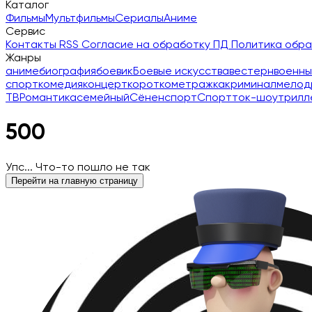
Каталог
Фильмы
Мультфильмы
Сериалы
Аниме
Сервис
Контакты
RSS
Согласие на обработку ПД
Политика обр
Жанры
аниме
биография
боевик
Боевые искусства
вестерн
военны
спорт
комедия
концерт
короткометражка
криминал
мелод
ТВ
Романтика
семейный
Сёнен
спорт
Спорт
ток-шоу
трилл
500
Упс... Что-то пошло не так
Перейти на главную страницу