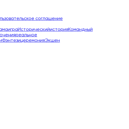
льзовательское соглашение
ама
игра
Исторический
история
Командный
ючения
реальное
и
Фэнтези
церемония
Экшен