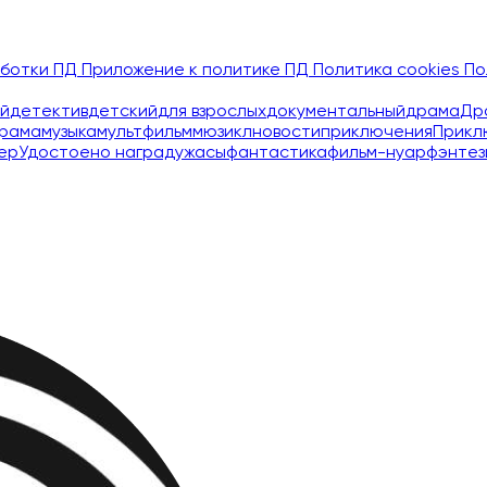
аботки ПД
Приложение к политике ПД
Политика cookies
По
й
детектив
детский
для взрослых
документальный
драма
Др
рама
музыка
мультфильм
мюзикл
новости
приключения
Прикл
ер
Удостоено наград
ужасы
фантастика
фильм-нуар
фэнтез