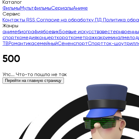
Каталог
Фильмы
Мультфильмы
Сериалы
Аниме
Сервис
Контакты
RSS
Согласие на обработку ПД
Политика обр
Жанры
аниме
биография
боевик
Боевые искусства
вестерн
военны
спорт
комедия
концерт
короткометражка
криминал
мелод
ТВ
Романтика
семейный
Сёнен
спорт
Спорт
ток-шоу
трилл
500
Упс... Что-то пошло не так
Перейти на главную страницу