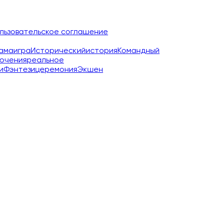
льзовательское соглашение
ама
игра
Исторический
история
Командный
ючения
реальное
и
Фэнтези
церемония
Экшен