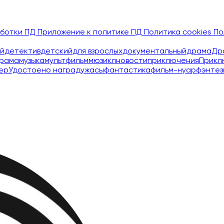
аботки ПД
Приложение к политике ПД
Политика cookies
По
й
детектив
детский
для взрослых
документальный
драма
Др
рама
музыка
мультфильм
мюзикл
новости
приключения
Прикл
ер
Удостоено наград
ужасы
фантастика
фильм-нуар
фэнтез