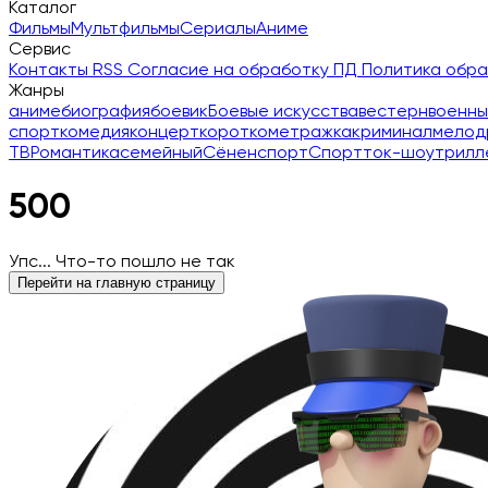
Каталог
Фильмы
Мультфильмы
Сериалы
Аниме
Сервис
Контакты
RSS
Согласие на обработку ПД
Политика обр
Жанры
аниме
биография
боевик
Боевые искусства
вестерн
военны
спорт
комедия
концерт
короткометражка
криминал
мелод
ТВ
Романтика
семейный
Сёнен
спорт
Спорт
ток-шоу
трилл
500
Упс... Что-то пошло не так
Перейти на главную страницу