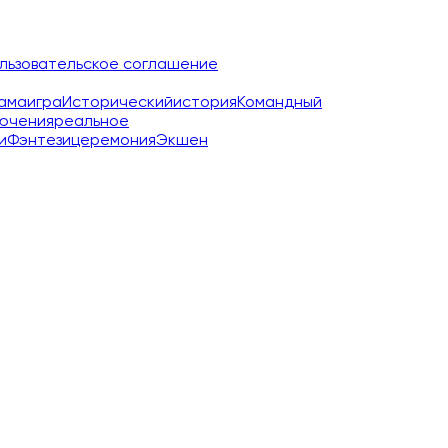
льзовательское соглашение
ама
игра
Исторический
история
Командный
ючения
реальное
и
Фэнтези
церемония
Экшен