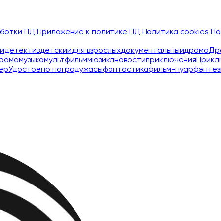
аботки ПД
Приложение к политике ПД
Политика cookies
По
й
детектив
детский
для взрослых
документальный
драма
Др
рама
музыка
мультфильм
мюзикл
новости
приключения
Прикл
ер
Удостоено наград
ужасы
фантастика
фильм-нуар
фэнтез