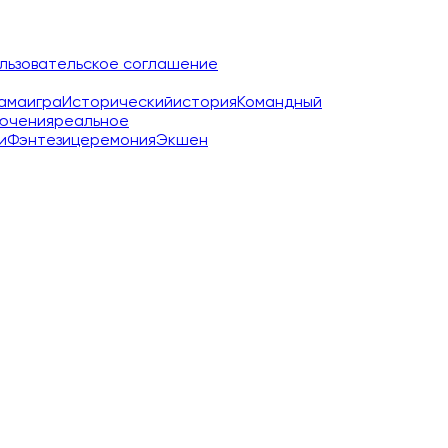
льзовательское соглашение
ама
игра
Исторический
история
Командный
ючения
реальное
и
Фэнтези
церемония
Экшен