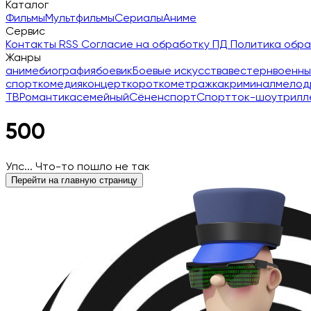
Каталог
Фильмы
Мультфильмы
Сериалы
Аниме
Сервис
Контакты
RSS
Согласие на обработку ПД
Политика обр
Жанры
аниме
биография
боевик
Боевые искусства
вестерн
военны
спорт
комедия
концерт
короткометражка
криминал
мелод
ТВ
Романтика
семейный
Сёнен
спорт
Спорт
ток-шоу
трилл
500
Упс... Что-то пошло не так
Перейти на главную страницу