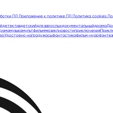
аботки ПД
Приложение к политике ПД
Политика cookies
По
й
детектив
детский
для взрослых
документальный
драма
Др
рама
музыка
мультфильм
мюзикл
новости
приключения
Прикл
ер
Удостоено наград
ужасы
фантастика
фильм-нуар
фэнтез