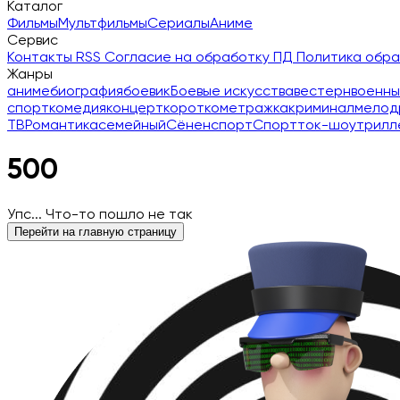
Каталог
Фильмы
Мультфильмы
Сериалы
Аниме
Сервис
Контакты
RSS
Согласие на обработку ПД
Политика обр
Жанры
аниме
биография
боевик
Боевые искусства
вестерн
военны
спорт
комедия
концерт
короткометражка
криминал
мелод
ТВ
Романтика
семейный
Сёнен
спорт
Спорт
ток-шоу
трилл
500
Упс... Что-то пошло не так
Перейти на главную страницу