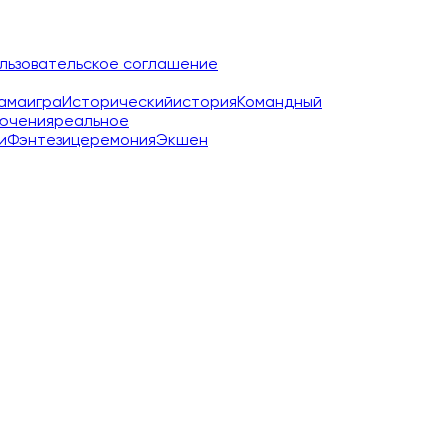
льзовательское соглашение
ама
игра
Исторический
история
Командный
ючения
реальное
и
Фэнтези
церемония
Экшен