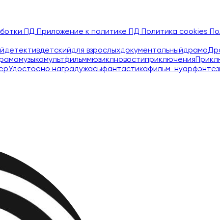
аботки ПД
Приложение к политике ПД
Политика cookies
По
й
детектив
детский
для взрослых
документальный
драма
Др
рама
музыка
мультфильм
мюзикл
новости
приключения
Прикл
ер
Удостоено наград
ужасы
фантастика
фильм-нуар
фэнтез